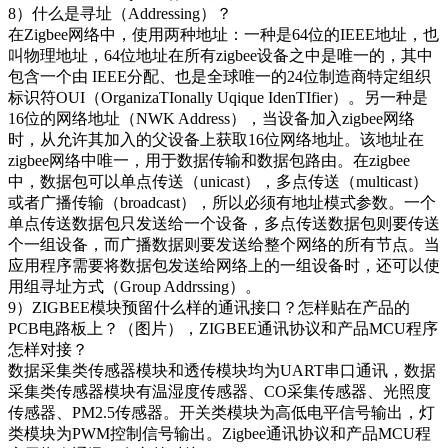
8）什么是寻址（Addressing）？
在Zigbee网络中，使用两种地址：一种是64位的IEEE地址，也
叫物理地址，64位地址在所有zigbee设备之中是唯一的，其中
包含一个由 IEEE分配、也是全球唯一的24位制造商特定组织
标识符OUI（OrganizaTIonally Uqique IdenTIfier）。另一种是
16位的网络地址（NWK Address），当设备加入zigbee网络
时，从允许其加入的父设备上获取16位网络地址。该地址在
zigbee网络中唯一，用于数据传输和数据包路由。在zigbee
中，数据包可以单点传送（unicast），多点传送（multicast）
或者广播传输（broadcast），所以必须有地址模式参数。一个
单点传送数据包只发送给一个设备，多点传送数据包则要传送
个一组设备，而广播数据则要发送给整个网络的所有节点。当
应用程序需要将数据包发送给网络上的一组设备时，还可以使
用组寻址方式（Group Addrssing）。
9）ZIGBEE模块预留什么样的通讯接口？怎样贴在产品的
PCB电路板上？（图片），ZIGBEE通讯协议和产品MCU程序
怎样对接？
数据采集类传感器模块和透传模块均为UART串口通讯，数据
采集类传感器模块有温湿度传感器、CO采集传感器、光照度
传感器、PM2.5传感器。开关类模块为高低电平信号输出，灯
类模块为PWM控制信号输出。Zigbee通讯协议和产品MCU程