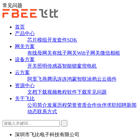
常见问题
首页
产品中心
芯片
模组
开发套件
SDK
网关方案
有线母网关
有线子网关
Wifi子网关
微信相框
设备方案
开关
照明
传感器
智能锁
窗帘电机
云方案
阿里飞燕
腾讯连连
鸿蒙智联
涂鸦云
云插件
资源中心
文档下载
视频教程
软件下载
常见问题
关于飞比
公司简介
发展历程
荣誉资质
合作伙伴
求职招聘
新闻
动态
联系方式
深圳市飞比电子科技有限公司