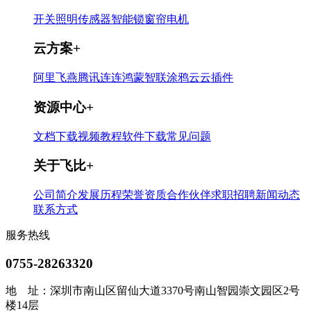
开关
照明
传感器
智能锁
窗帘电机
云方案
+
阿里飞燕
腾讯连连
鸿蒙智联
涂鸦云
云插件
资源中心
+
文档下载
视频教程
软件下载
常见问题
关于飞比
+
公司简介
发展历程
荣誉资质
合作伙伴
求职招聘
新闻动态
联系方式
服务热线
0755-28263320
地 址：
深圳市南山区留仙大道3370号南山智园崇文园区2号
楼14层