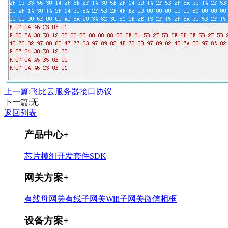
上一篇:飞比云服务器接口协议
下一篇:无
返回列表
产品中心
+
芯片
模组
开发套件
SDK
网关方案
+
有线母网关
有线子网关
Wifi子网关
微信相框
设备方案
+