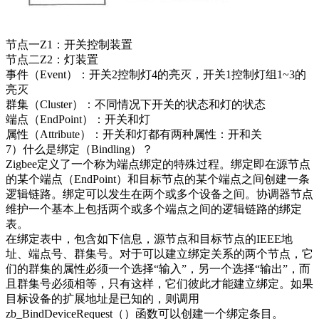
节点一Z1：开关控制装置
节点二Z2：灯装置
事件（Event）：开关2控制灯4的亮灭，开关1控制灯组1~3的
亮灭
群集（Cluster）：不同情况下开关的状态和灯的状态
端点（EndPoint）：开关和灯
属性（Attribute）：开关和灯都有两种属性：开和关
7）什么是绑定（Bindling）？
Zigbee定义了一个称为端点绑定的特殊过程。绑定即在源节点
的某个端点（EndPoint）和目标节点的某个端点之间创建一条
逻辑链路。绑定可以发生在两个或多个设备之间。协调器节点
维护一个基本上包括两个或多个端点之间的逻辑链路的绑定
表。
在绑定表中，包含如下信息，源节点和目标节点的IEEE地
址、端点号、群集号。对于可以建立绑定关系的两个节点，它
们的群集的属性必须一个选择“输入”，另一个选择“输出”，而
且群集号必须相等，只有这样，它们彼此才能建立绑定。如果
目标设备的扩展地址是已知的，则调用
zb_BindDeviceRequest（）函数可以创建一个绑定条目。