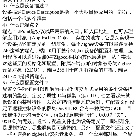
3）什么是设备描述？
设备描述Device Description是指一个大型目标应用的一部分，
包括一个或多个群集
4）什么是端点？
端点EndPoint是协议栈应用层的入口，即入口地址，也可以理
解应用对象（ApplicaTIon Object）存在的地方，它是为实现一
个设备描述而定义的一组群集。每个Zigbee设备可以最多支持
240这样的端点，端口0用于整个Zigbee设备的配置和管理，应
用程序可以通过端点0与Zigbee堆栈的其他层通信，从而实现
对这些层的初始化和配置。附属在端点0的对象被称为Zigbee
设备对象（ZDO）。端点255用于向所有端点的广播，端点
241~254是保留端点。
5）什么是配置文件？
配置文件Profile可以理解为共同促进交互式应用的多个设备描
述项的集合。定义了属性ID与群集（簇）ID，使之看起来就
像设备的某种特性，以家庭智能控制系统为例，灯配置文件设
定了远程控制设备的群集OnOffDRC含有一种属性OnOff，且
该属性为无符号8位值，值0xFF意味着“ 开”，0x00为“关”，
0xF0则为无效。通常，配置文件也为设备定义了，哪些群集
是强制托管，哪些群集是可选择的。另外，配置文件还定义了
一些可选择的zigbee协议托管服务。每一个应用都对应一个配