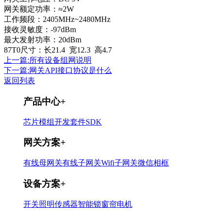
网关额定功率：≈2W
工作频段：2405MHz~2480MHz
接收灵敏度：-97dBm
最大发射功率：20dBm
87T0尺寸：长21.4 宽12.3 高4.7
上一篇:所有设备组网说明
下一篇:网关API接口协议是什么
返回列表
产品中心
+
芯片
模组
开发套件
SDK
网关方案
+
有线母网关
有线子网关
Wifi子网关
微信相框
设备方案
+
开关
照明
传感器
智能锁
窗帘电机