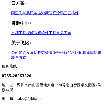
云方案
+
阿里飞燕
腾讯连连
鸿蒙智联
涂鸦云
云插件
资源中心
+
文档下载
视频教程
软件下载
常见问题
关于飞比
+
公司简介
发展历程
荣誉资质
合作伙伴
求职招聘
新闻动态
联系方式
服务热线
0755-28263320
地 址：
深圳市南山区留仙大道3370号南山智园崇文园区2号
楼14层
邮 箱：
sales@feibit.com