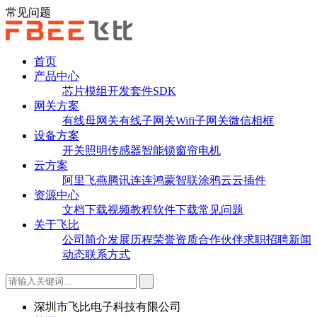
常见问题
首页
产品中心
芯片
模组
开发套件
SDK
网关方案
有线母网关
有线子网关
Wifi子网关
微信相框
设备方案
开关
照明
传感器
智能锁
窗帘电机
云方案
阿里飞燕
腾讯连连
鸿蒙智联
涂鸦云
云插件
资源中心
文档下载
视频教程
软件下载
常见问题
关于飞比
公司简介
发展历程
荣誉资质
合作伙伴
求职招聘
新闻
动态
联系方式
深圳市飞比电子科技有限公司