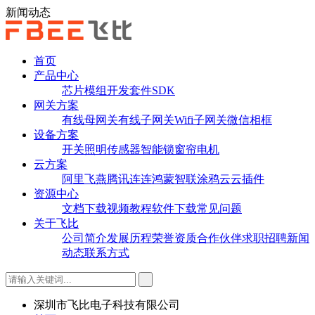
新闻动态
首页
产品中心
芯片
模组
开发套件
SDK
网关方案
有线母网关
有线子网关
Wifi子网关
微信相框
设备方案
开关
照明
传感器
智能锁
窗帘电机
云方案
阿里飞燕
腾讯连连
鸿蒙智联
涂鸦云
云插件
资源中心
文档下载
视频教程
软件下载
常见问题
关于飞比
公司简介
发展历程
荣誉资质
合作伙伴
求职招聘
新闻
动态
联系方式
深圳市飞比电子科技有限公司