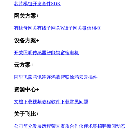
芯片
模组
开发套件
SDK
网关方案
+
有线母网关
有线子网关
Wifi子网关
微信相框
设备方案
+
开关
照明
传感器
智能锁
窗帘电机
云方案
+
阿里飞燕
腾讯连连
鸿蒙智联
涂鸦云
云插件
资源中心
+
文档下载
视频教程
软件下载
常见问题
关于飞比
+
公司简介
发展历程
荣誉资质
合作伙伴
求职招聘
新闻动态