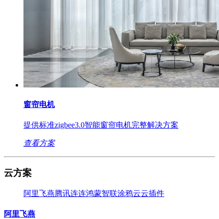
窗帘电机
提供标准zigbee3.0智能窗帘电机完整解决方案
查看方案
云方案
阿里飞燕
腾讯连连
鸿蒙智联
涂鸦云
云插件
阿里飞燕