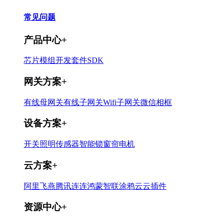
常见问题
产品中心
+
芯片
模组
开发套件
SDK
网关方案
+
有线母网关
有线子网关
Wifi子网关
微信相框
设备方案
+
开关
照明
传感器
智能锁
窗帘电机
云方案
+
阿里飞燕
腾讯连连
鸿蒙智联
涂鸦云
云插件
资源中心
+