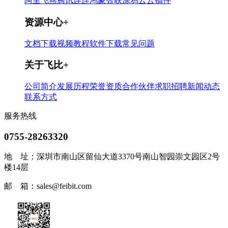
阿里飞燕
腾讯连连
鸿蒙智联
涂鸦云
云插件
资源中心
+
文档下载
视频教程
软件下载
常见问题
关于飞比
+
公司简介
发展历程
荣誉资质
合作伙伴
求职招聘
新闻动态
联系方式
服务热线
0755-28263320
地 址：
深圳市南山区留仙大道3370号南山智园崇文园区2号
楼14层
邮 箱：
sales@feibit.com