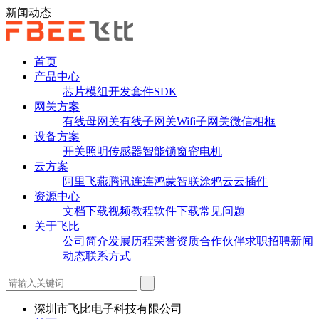
新闻动态
首页
产品中心
芯片
模组
开发套件
SDK
网关方案
有线母网关
有线子网关
Wifi子网关
微信相框
设备方案
开关
照明
传感器
智能锁
窗帘电机
云方案
阿里飞燕
腾讯连连
鸿蒙智联
涂鸦云
云插件
资源中心
文档下载
视频教程
软件下载
常见问题
关于飞比
公司简介
发展历程
荣誉资质
合作伙伴
求职招聘
新闻
动态
联系方式
深圳市飞比电子科技有限公司