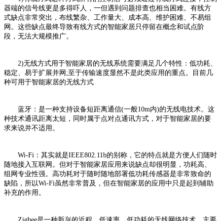
器端的信号线更是多得吓人，一但遇到问题排查也相当困难。有线方
式缺点非常突出，布线繁杂、工作量大、成本高、维护困难、不易组
网。这些缺点最终导致有线方式的智能家居只停留在概念和试点阶
段，无法大规模推广。
2)无线方式用于智能家居的无线系统需要满足几个特性：低功耗、
稳定、易于扩展并网;至于传输速度显然不是此类应用的重点。目前几
种可用于智能家居的无线方式
蓝牙：是一种支持设备短距离通信(一般10m内)的无线电技术。这
种技术通讯距离太短，同时属于点对点通讯方式，对于智能家居的要
求来说并不适用。
Wi-Fi：其实就是IEEE802.11b的别称，它的特点就是方便人们随时
随地接入互联网。但对于智能家居应用来说缺点却很明显，功耗高、
组网专业性强。高功耗对于随时随地部署低功耗传感器是非常致命的
缺陷，所以Wi-Fi虽然非常普及，但在智能家居的应用中只是起到辅助
补充的作用。
Zigbee是一种新兴的近程、低速率、低功耗的无线网络技术，主要