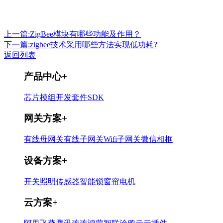
上一篇:ZigBee模块有哪些功能及作用？
下一篇:zigbee技术采用哪些方法实现低功耗?
返回列表
产品中心
+
芯片
模组
开发套件
SDK
网关方案
+
有线母网关
有线子网关
Wifi子网关
微信相框
设备方案
+
开关
照明
传感器
智能锁
窗帘电机
云方案
+