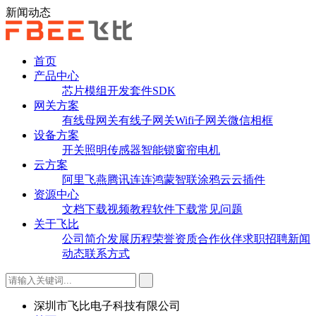
新闻动态
首页
产品中心
芯片
模组
开发套件
SDK
网关方案
有线母网关
有线子网关
Wifi子网关
微信相框
设备方案
开关
照明
传感器
智能锁
窗帘电机
云方案
阿里飞燕
腾讯连连
鸿蒙智联
涂鸦云
云插件
资源中心
文档下载
视频教程
软件下载
常见问题
关于飞比
公司简介
发展历程
荣誉资质
合作伙伴
求职招聘
新闻
动态
联系方式
深圳市飞比电子科技有限公司