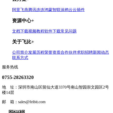
阿里飞燕
腾讯连连
鸿蒙智联
涂鸦云
云插件
资源中心
+
文档下载
视频教程
软件下载
常见问题
关于飞比
+
公司简介
发展历程
荣誉资质
合作伙伴
求职招聘
新闻动态
联系方式
服务热线
0755-28263320
地 址：
深圳市南山区留仙大道3370号南山智园崇文园区2号
楼14层
邮 箱：
sales@feibit.com