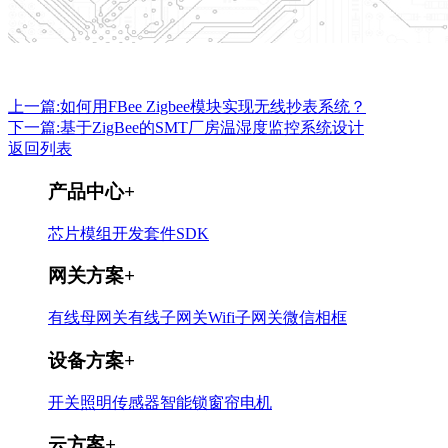
上一篇:如何用FBee Zigbee模块实现无线抄表系统？
下一篇:基于ZigBee的SMT厂房温湿度监控系统设计
返回列表
产品中心
+
芯片
模组
开发套件
SDK
网关方案
+
有线母网关
有线子网关
Wifi子网关
微信相框
设备方案
+
开关
照明
传感器
智能锁
窗帘电机
云方案
+