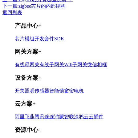
下一篇:zigbee芯片的内部结构
返回列表
产品中心
+
芯片
模组
开发套件
SDK
网关方案
+
有线母网关
有线子网关
Wifi子网关
微信相框
设备方案
+
开关
照明
传感器
智能锁
窗帘电机
云方案
+
阿里飞燕
腾讯连连
鸿蒙智联
涂鸦云
云插件
资源中心
+