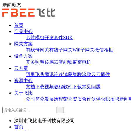
新闻动态
首页
产品中心
芯片
模组
开发套件
SDK
网关方案
有线母网关
有线子网关
Wifi子网关
微信相框
设备方案
开关
照明
传感器
智能锁
窗帘电机
云方案
阿里飞燕
腾讯连连
鸿蒙智联
涂鸦云
云插件
资源中心
文档下载
视频教程
软件下载
常见问题
关于飞比
公司简介
发展历程
荣誉资质
合作伙伴
求职招聘
新闻
深圳市飞比电子科技有限公司
首页